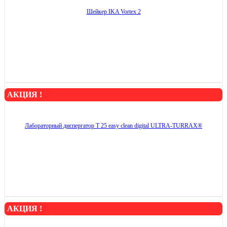
Шейкер IKA Vortex 2
АКЦИЯ !
Лабораторный диспергатор T 25 easy clean digital ULTRA-TURRAX®
АКЦИЯ !