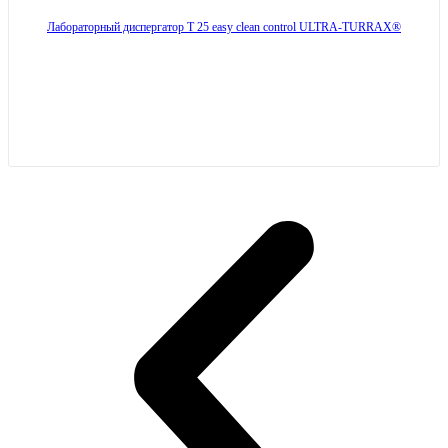
Лабораторный диспергатор T 25 easy clean control ULTRA-TURRAX®