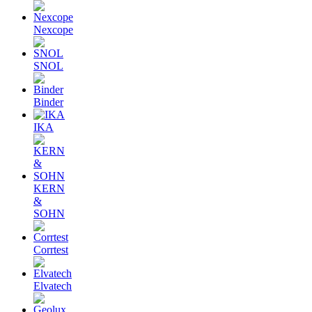
Nexcope
SNOL
Binder
IKA
KERN
&
SOHN
Corrtest
Elvatech