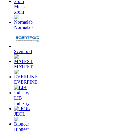
Meta-
xrom
Normalab
Scentroid
MATEST
EVERFINE
LIB
Industry
JEOL
Bioneer