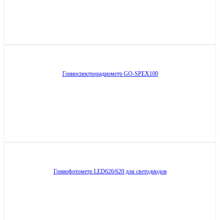
Гониоспектрорадиометр GO-SPEX100
Гониофотометр LED626/620 для светодиодов