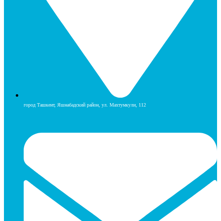
город Ташкент, Яшнабадский район, ул. Махтумкули, 112