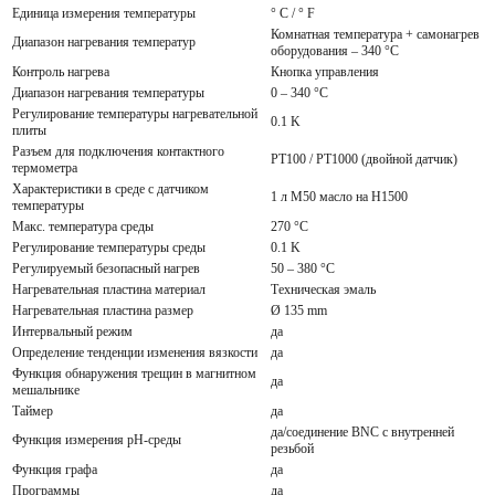
Единица измерения температуры
° C / ° F
Комнатная температура + самонагрев
Диапазон нагревания температур
оборудования – 340 °C
Контроль нагрева
Кнопка управления
Диапазон нагревания температуры
0 – 340 °C
Регулирование температуры нагревательной
0.1 K
плиты
Разъем для подключения контактного
PT100 / PT1000 (двойной датчик)
термометра
Характеристики в среде с датчиком
1 л M50 масло на H1500
температуры
Макс. температура среды
270 °C
Регулирование температуры среды
0.1 K
Регулируемый безопасный нагрев
50 – 380 °C
Нагревательная пластина материал
Техническая эмаль
Нагревательная пластина размер
Ø 135 mm
Интервальный режим
да
Определение тенденции изменения вязкости
да
Функция обнаружения трещин в магнитном
да
мешальнике
Таймер
да
да/соединение BNC с внутренней
Функция измерения pH-среды
резьбой
Функция графа
да
Программы
да