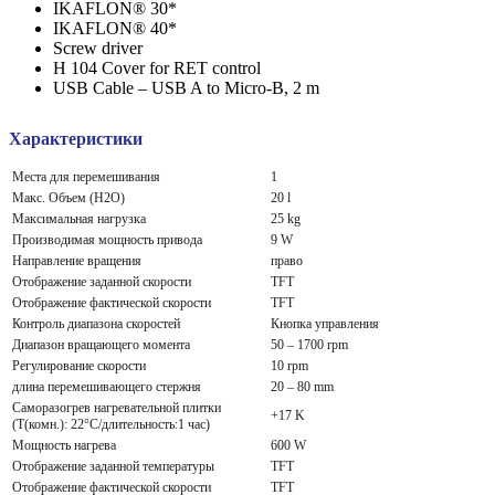
IKAFLON® 30*
IKAFLON® 40*
Screw driver
H 104 Cover for RET control
USB Cable – USB A to Micro-B, 2 m
Характеристики
Места для перемешивания
1
Макс. Объем (H2O)
20 l
Максимальная нагрузка
25 kg
Производимая мощность привода
9 W
Направление вращения
право
Отображение заданной скорости
TFT
Отображение фактической скорости
TFT
Контроль диапазона скоростей
Кнопка управления
Диапазон вращающего момента
50 – 1700 rpm
Регулирование скорости
10 rpm
длина перемешивающего стержня
20 – 80 mm
Саморазогрев нагревательной плитки
+17 K
(T(комн.): 22°C/длительность:1 час)
Мощность нагрева
600 W
Отображение заданной температуры
TFT
Отображение фактической скорости
TFT