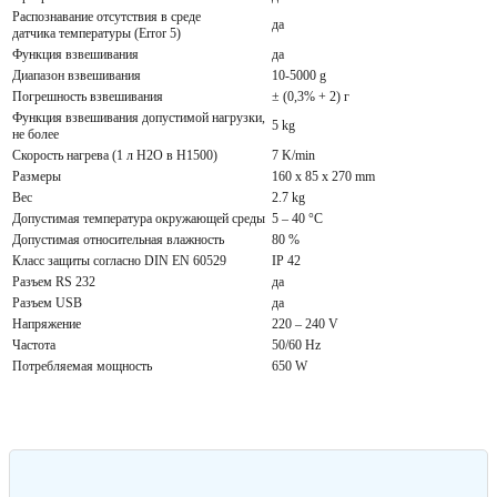
Распознавание отсутствия в среде
да
датчика температуры (Error 5)
Функция взвешивания
да
Диапазон взвешивания
10-5000 g
Погрешность взвешивания
± (0,3% + 2) г
Функция взвешивания допустимой нагрузки,
5 kg
не более
Скорость нагрева (1 л H2O в H1500)
7 K/min
Размеры
160 x 85 x 270 mm
Вес
2.7 kg
Допустимая температура окружающей среды
5 – 40 °C
Допустимая относительная влажность
80 %
Класс защиты согласно DIN EN 60529
IP 42
Разъем RS 232
да
Разъем USB
да
Напряжение
220 – 240 V
Частота
50/60 Hz
Потребляемая мощность
650 W