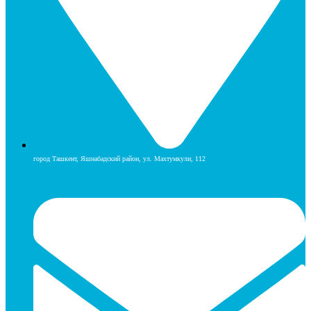
город Ташкент, Яшнабадский район, ул. Махтумкули, 112