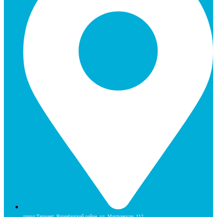
город Ташкент, Яшнабадский район, ул. Махтумкули, 112