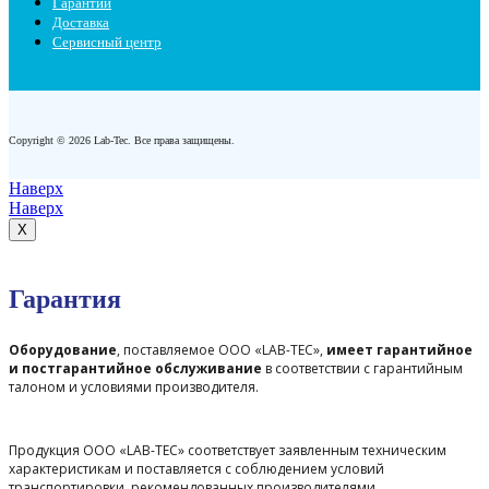
Гарантии
Доставка
Сервисный центр
Copyright © 2026 Lab-Tec. Все права защищены.
Наверх
Наверх
X
Гарантия
Оборудование
, поставляемое ООО «LAB-TEC»,
имеет гарантийное
и постгарантийное обслуживание
в соответствии с гарантийным
талоном и условиями производителя.
Продукция ООО «LAB-TEC» соответствует заявленным техническим
характеристикам и поставляется с соблюдением условий
транспортировки, рекомендованных производителями.