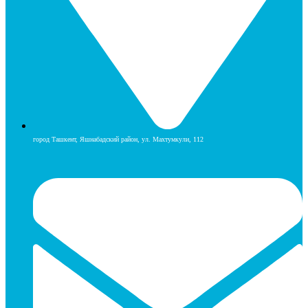
город Ташкент, Яшнабадский район, ул. Махтумкули, 112