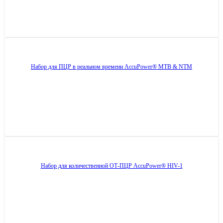
Набор для ПЦР в реальном времени AccuPower® MTB & NTM
Набор для количественной ОТ-ПЦР AccuPower® HIV-1