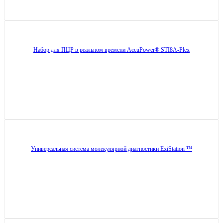
Набор для ПЦР в реальном времени AccuPower® STI8A-Plex
Универсальная система молекулярной диагностики ExiStation ™