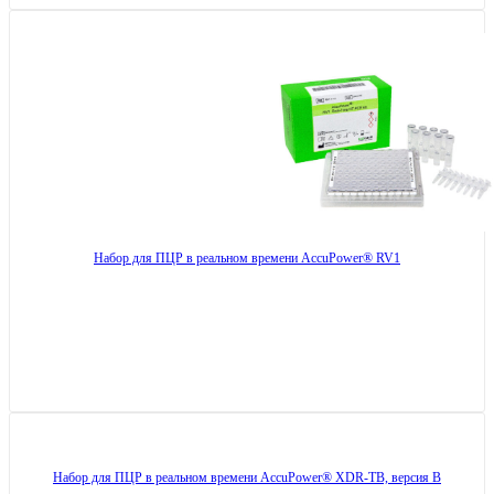
Набор для ПЦР в реальном времени AccuPower® RV1
Набор для ПЦР в реальном времени AccuPower® XDR-TB, версия B