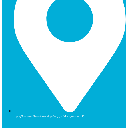
город Ташкент, Яшнабадский район, ул. Махтумкули, 112