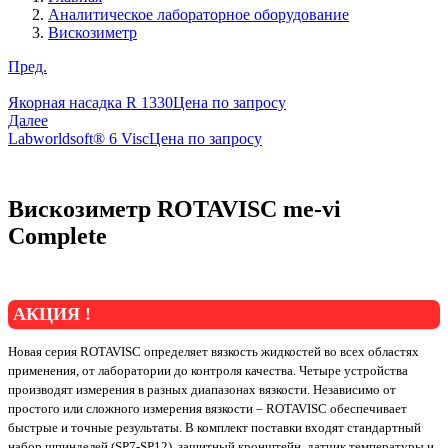
Аналитическое лабораторное оборудование
Вискозиметр
Пред.
Якорная насадка R 1330
Цена по запросу
Далее
Labworldsoft® 6 Visc
Цена по запросу
Вискозиметр ROTAVISC me-vi
Complete
АКЦИЯ !
Новая серия ROTAVISC определяет вязкость жидкостей во всех областях
применения, от лаборатории до контроля качества. Четыре устройства
производят измерения в разных диапазонах вязкости. Независимо от
простого или сложного измерения вязкости – ROTAVISC обеспечивает
быстрые и точные результаты. В комплект поставки входят стандартный
набор шпинделей (SP7-SP12), защитный кронштейн, датчик температуры и