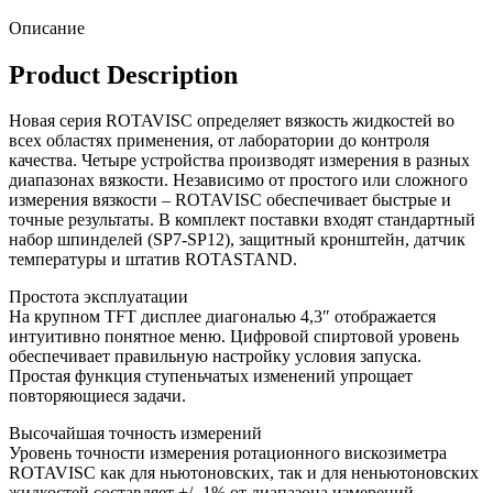
Описание
Product Description
Новая серия ROTAVISC определяет вязкость жидкостей во
всех областях применения, от лаборатории до контроля
качества. Четыре устройства производят измерения в разных
диапазонах вязкости. Независимо от простого или сложного
измерения вязкости – ROTAVISC обеспечивает быстрые и
точные результаты. В комплект поставки входят стандартный
набор шпинделей (SP7-SP12), защитный кронштейн, датчик
температуры и штатив ROTASTAND.
Простота эксплуатации
На крупном TFT дисплее диагональю 4,3″ отображается
интуитивно понятное меню. Цифровой спиртовой уровень
обеспечивает правильную настройку условия запуска.
Простая функция ступеньчатых изменений упрощает
повторяющиеся задачи.
Высочайшая точность измерений
Уровень точности измерения ротационного вискозиметра
ROTAVISC как для ньютоновских, так и для неньютоновских
жидкостей составляет +/- 1% от диапазона измерений.