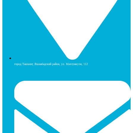
город Ташкент, Яшнабадский район, ул. Махтумкули, 112