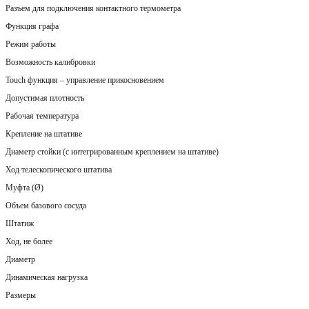
Разъем для подключения контактного термометра
Функция графа
Режим работы
Возможность калибровки
Touch функция – управление прикосновением
Допустимая плотность
Рабочая температура
Крепление на штативe
Диаметр стойки (с интегрированным креплением на штативе)
Ход телескопического штатива
Муфта (Ø)
Объем базового сосуда
Штатиж
Ход, не более
Диаметр
Динамическая нагрузка
Размеры