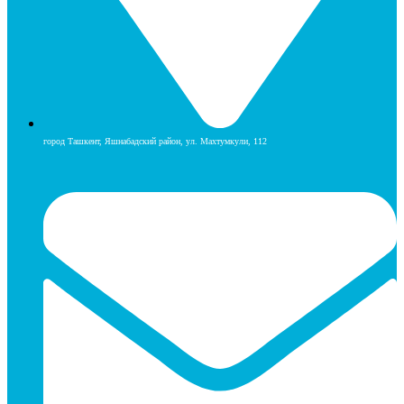
город Ташкент, Яшнабадский район, ул. Махтумкули, 112