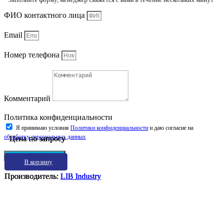
ФИО контактного лица
Email
Номер телефона
Комментарий
Политика конфиденциальности
Я принимаю условия
Политики конфиденциальности
и даю согласие на
обработку персональных данных
Цена по запросу
Цена по запросу
Цена по запросу
Отправить заявку
В корзину
В корзину
В корзину
Производитель:
Производитель:
Производитель:
LIB Industry
LIB Industry
LIB Industry