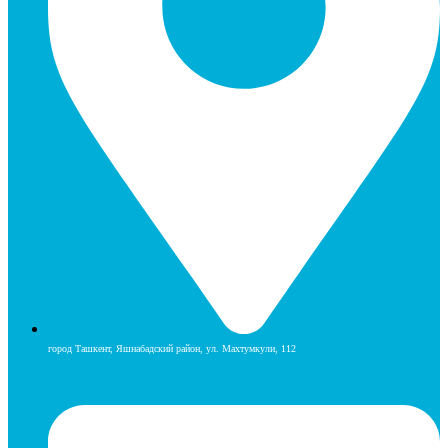
город Ташкент, Яшнабадский район, ул. Махтумкули, 112