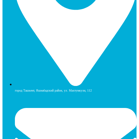
город Ташкент, Яшнабадский район, ул. Махтумкули, 112