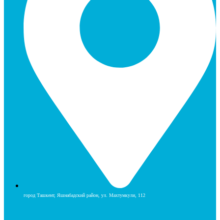
город Ташкент, Яшнабадский район, ул. Махтумкули, 112