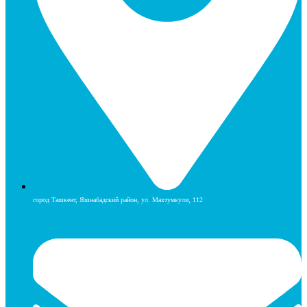
город Ташкент, Яшнабадский район, ул. Махтумкули, 112