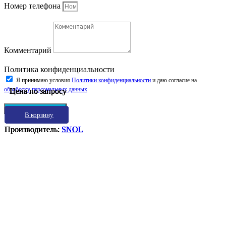
Номер телефона
Комментарий
Политика конфиденциальности
Я принимаю условия
Политики конфиденциальности
и даю согласие на
обработку персональных данных
Цена по запросу
Цена по запросу
Цена по запросу
Цена по запросу
Отправить заявку
В корзину
В корзину
В корзину
В корзину
Производитель:
Производитель:
Производитель:
Производитель:
SNOL
SNOL
SNOL
SNOL