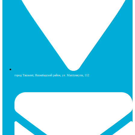
город Ташкент, Яшнабадский район, ул. Махтумкули, 112