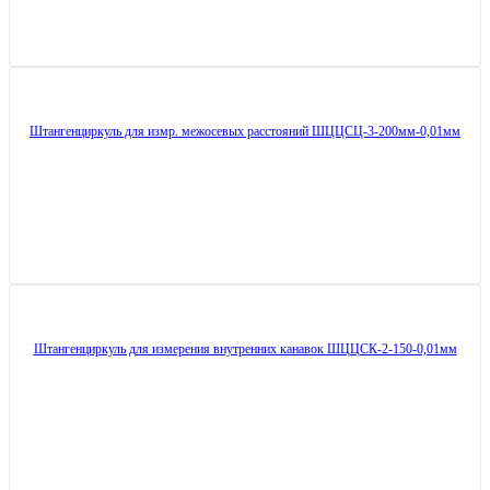
Штангенциркуль для измр. межосевых расстояний ШЦЦСЦ-3-200мм-0,01мм
Штангенциркуль для измерения внутренних канавок ШЦЦСК-2-150-0,01мм