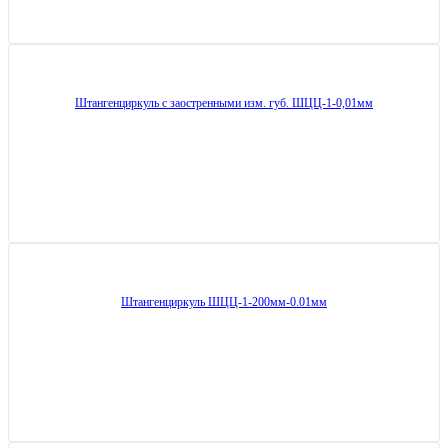
Штангенциркуль с заостренными изм. губ. ШЦЦ-1-0,01мм
Штангенциркуль ШЦЦ-1-200мм-0.01мм