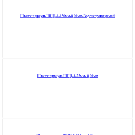
Штангенциркуль ШЦЦ-1-150мм-0,01мм-Водонепроницаемый
Штангенциркуль ШЦЦ-1-75мм- 0,01мм