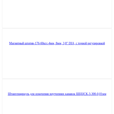
Магнитный штатив-176-60кгс-4мм, 8мм, 3,8″ DIA, с точной регулировкой
Штангенциркуль для измерения внутренних канавок ШЦЦСК-3-300-0,01мм