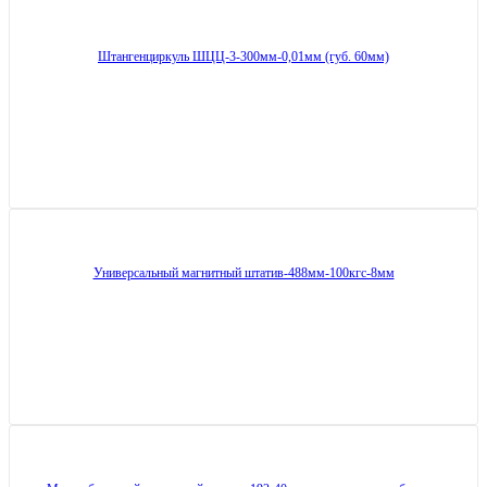
Штангенциркуль ШЦЦ-3-300мм-0,01мм (губ. 60мм)
Универсальный магнитный штатив-488мм-100кгс-8мм