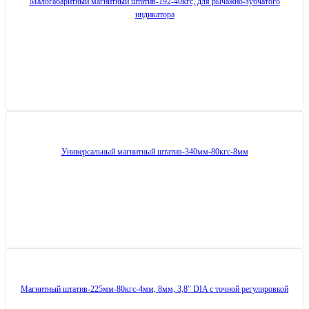
Малогабаритный магнитный штатив-192-40кгс, для рычажно-зубчатого
индикатора
Универсальный магнитный штатив-340мм-80кгс-8мм
Магнитный штатив-225мм-80кгс-4мм, 8мм, 3,8″ DIA с точной регулировкой