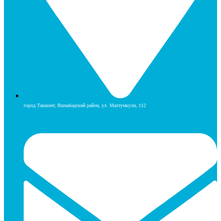
город Ташкент, Яшнабадский район, ул. Махтумкули, 112