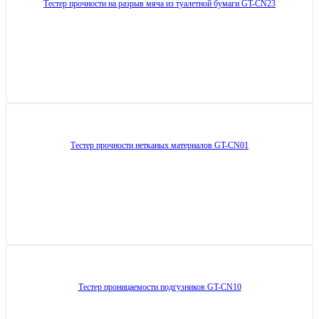
Тестер прочности на разрыв мяча из туалетной бумаги GT-CN23
Тестер прочности нетканых материалов GT-CN01
Тестер проницаемости подгузников GT-CN10