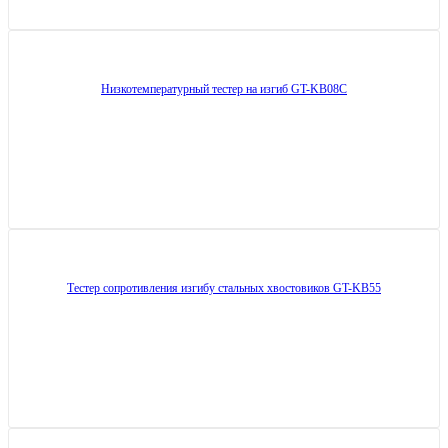
Низкотемпературный тестер на изгиб GT-KB08C
Тестер сопротивления изгибу стальных хвостовиков GT-KB55