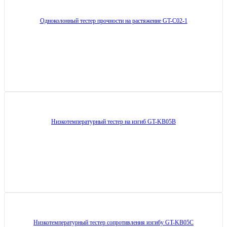
Одноколонный тестер прочности на растяжение GT-C02-1
Низкотемпературный тестер на изгиб GT-KB05B
Низкотемпературный тестер сопротивления изгибу GT-KB05C