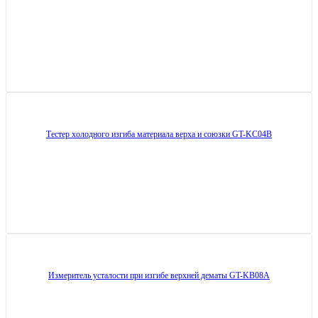
Тестер холодного изгиба материала верха и союзки GT-KC04B
Измеритель усталости при изгибе верхней дематы GT-KB08A