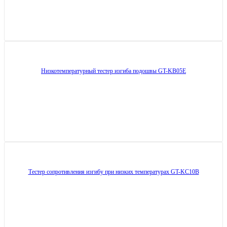
Низкотемпературный тестер изгиба подошвы GT-KB05E
Тестер сопротивления изгибу при низких температурах GT-KC10B