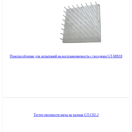
Приспособление для испытаний на воспламеняемость с гвоздями GT-MB18
Тестер прочности мяча на разрыв GT-C02-2