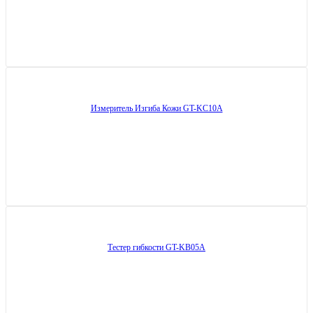
Измеритель Изгиба Кожи GT-KC10A
Тестер гибкости GT-KB05A