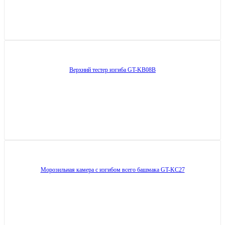
Верхний тестер изгиба GT-KB08B
Морозильная камера с изгибом всего башмака GT-KC27