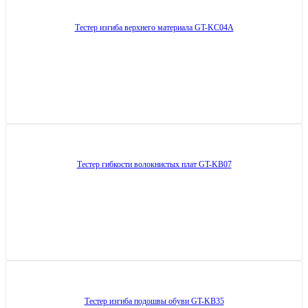
Тестер изгиба верхнего материала GT-KC04A
Тестер гибкости волокнистых плат GT-KB07
Тестер изгиба подошвы обуви GT-KB35