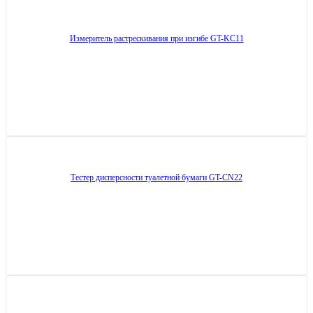
Измеритель растрескивания при изгибе GT-KC11
Тестер дисперсности туалетной бумаги GT-CN22