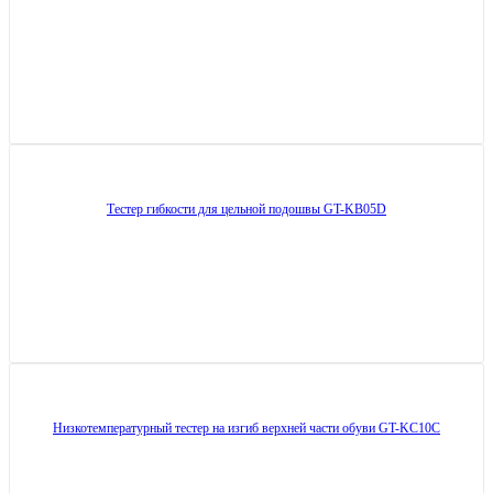
Тестер гибкости для цельной подошвы GT-KB05D
Низкотемпературный тестер на изгиб верхней части обуви GT-KC10C