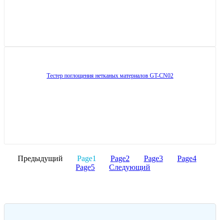
Тестер поглощения нетканых материалов GT-CN02
Предыдущий
Page
1
Page
2
Page
3
Page
4
Page
5
Следующий