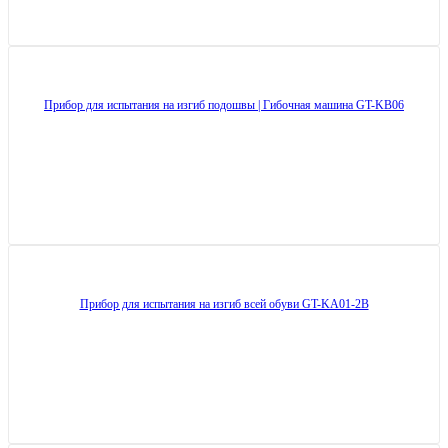
Прибор для испытания на изгиб подошвы | Гибочная машина GT-KB06
Прибор для испытания на изгиб всей обуви GT-KA01-2B