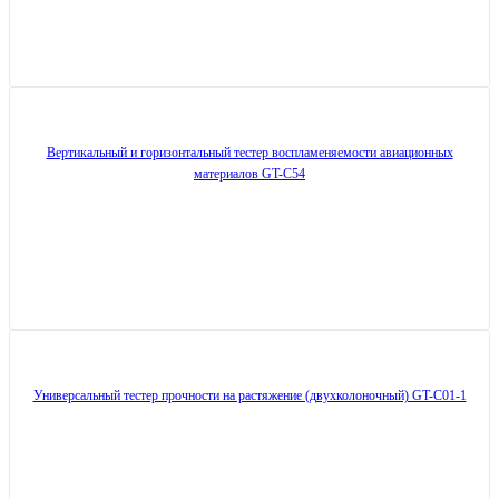
Вертикальный и горизонтальный тестер воспламеняемости авиационных
материалов GT-C54
Универсальный тестер прочности на растяжение (двухколоночный) GT-C01-1