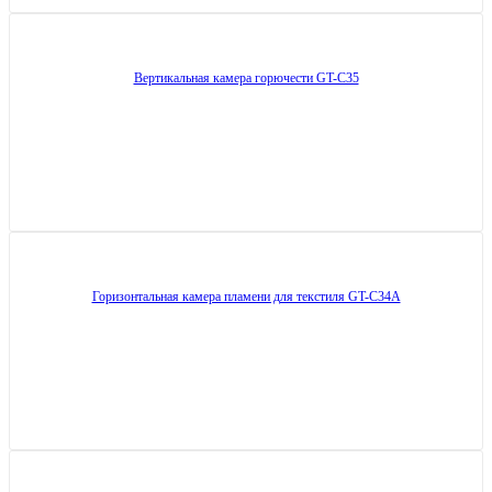
Вертикальная камера горючести GT-C35
Горизонтальная камера пламени для текстиля GT-C34A