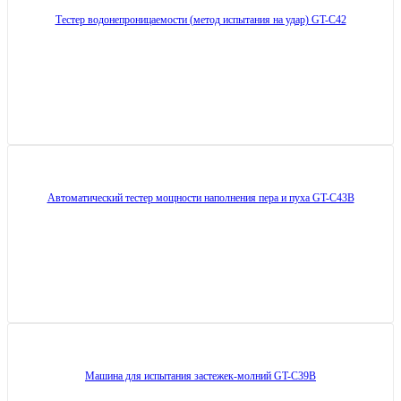
Тестер водонепроницаемости (метод испытания на удар) GT-C42
Автоматический тестер мощности наполнения пера и пуха GT-C43B
Машина для испытания застежек-молний GT-C39B