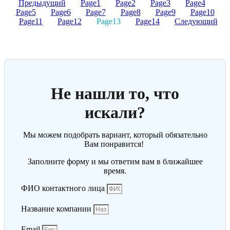
Предыдущий
Page
1
Page
2
Page
3
Page
4
Page
5
Page
6
Page
7
Page
8
Page
9
Page
10
Page
11
Page
12
Page
13
Page
14
Следующий
Не нашли то, что
искали?
Мы можем подобрать вариант, который обязательно
Вам понравится!
Заполните форму и мы ответим вам в ближайшее
время.
ФИО контактного лица
Название компании
Email