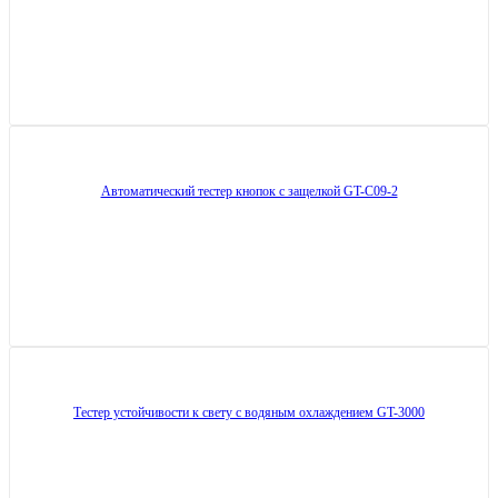
Автоматический тестер кнопок с защелкой GT-C09-2
Тестер устойчивости к свету с водяным охлаждением GT-3000