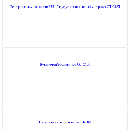
Тестер воспламеняемости SPI 45 градусов (виниловый материал) GT-C185
Бутылочный осциллятор GT-C188
Тестер скорости высыхания GT-D61