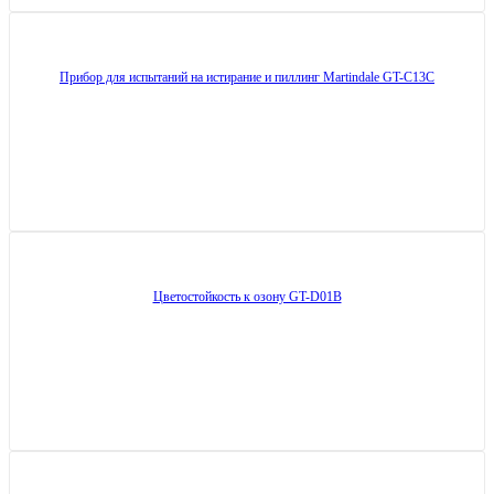
Прибор для испытаний на истирание и пиллинг Martindale GT-C13C
Цветостойкость к озону GT-D01B