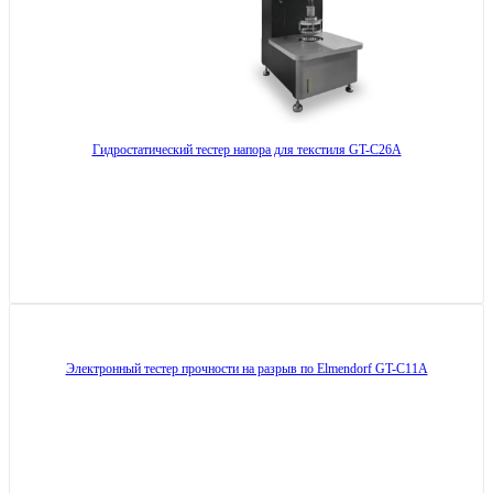
Гидростатический тестер напора для текстиля GT-C26A
Электронный тестер прочности на разрыв по Elmendorf GT-C11A