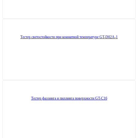
Тестер светостойкости при комнатной температуре GT-D02A-1
Тестер фаззинга и пиллинга поверхности GT-C16