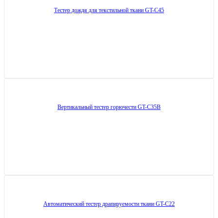
Тестер дождя для текстильной ткани GT-C45
Вертикальный тестер горючести GT-C35B
Автоматический тестер драпируемости ткани GT-C22