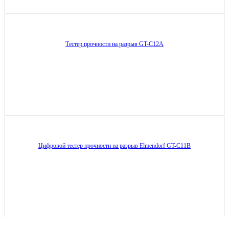
Тестер прочности на разрыв GT-C12A
Цифровой тестер прочности на разрыв Elmendorf GT-C11B