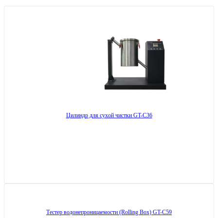
Цилиндр для сухой чистки GT-C36
Тестер водонепроницаемости (Rolling Box) GT-C59