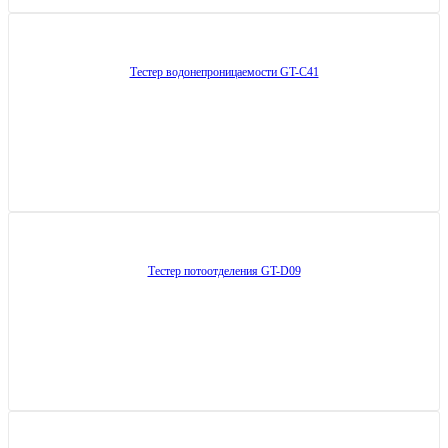
Тестер водонепроницаемости GT-C41
Тестер потоотделения GT-D09