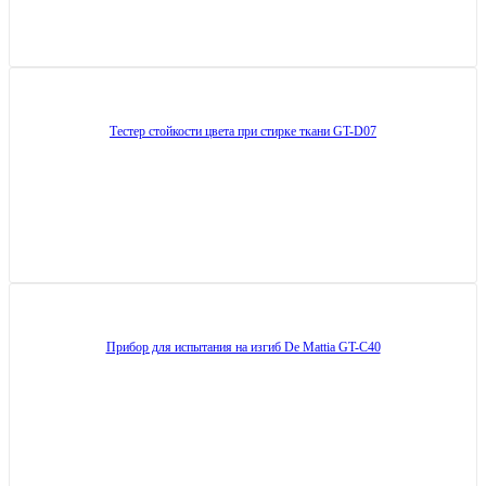
Тестер стойкости цвета при стирке ткани GT-D07
Прибор для испытания на изгиб De Mattia GT-C40