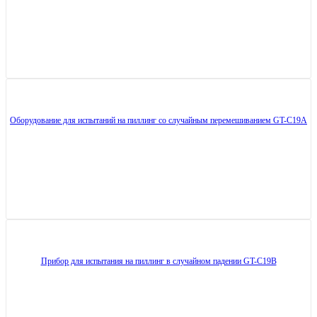
Оборудование для испытаний на пиллинг со случайным перемешиванием GT-C19A
Прибор для испытания на пиллинг в случайном падении GT-C19B