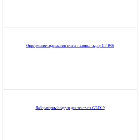
Определение содержания влаги в хлопке-сырце GT-B06
Лабораторный паддер для текстиля GT-D19