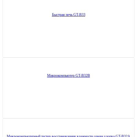
Быстрая печь GT-B33
Микрокомпьютер GT-B32B
Микрокомпьютерный тестер восстановления влажности семян хлопка GT-B32A