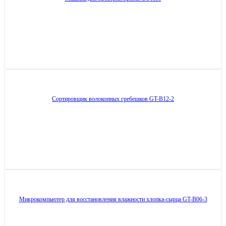
Сортировщик волоконных гребешков GT-B12-2
Микрокомпьютер для восстановления влажности хлопка-сырца GT-B06-3