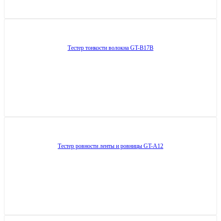
Тестер тонкости волокна GT-B17B
Тестер ровности ленты и ровницы GT-A12