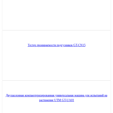
Тестер проницаемости подгузников GT-CN15
Двухколонная компьютеризированная универсальная машина для испытаний на
растяжение UTM GT-UA01