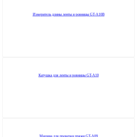
Измеритель длины ленты и ровницы GT-A10B
Катушка для ленты и ровницы GT-A10
Машина для проверки пряжи GT-A09