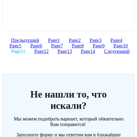
Предыдущий
Page
1
Page
2
Page
3
Page
4
Page
5
Page
6
Page
7
Page
8
Page
9
Page
10
Page
11
Page
12
Page
13
Page
14
Следующий
Не нашли то, что
искали?
Мы можем подобрать вариант, который обязательно
Вам понравится!
Заполните форму и мы ответим вам в ближайшее