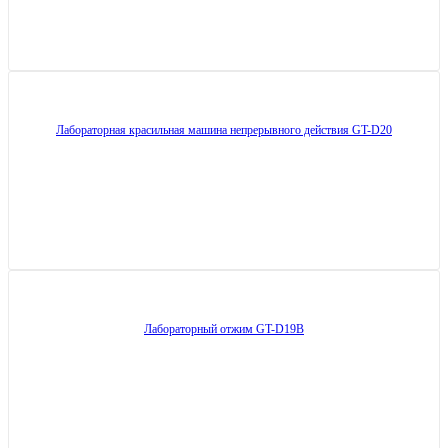
Лабораторная красильная машина непрерывного действия GT-D20
Лабораторный отжим GT-D19B