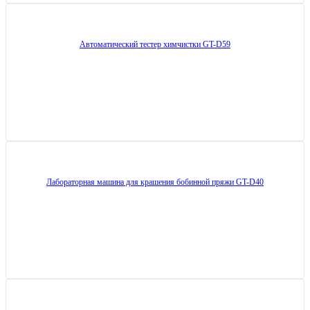
Автоматический тестер химчистки GT-D59
Лабораторная машина для крашения бобинной пряжи GT-D40