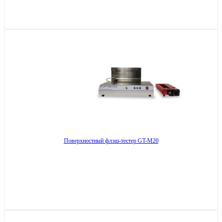
Поверхностный флэш-тестер GT-M20