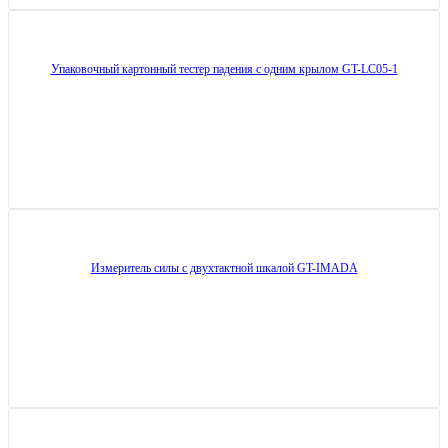
Упаковочный картонный тестер падения с одним крылом GT-LC05-1
Измеритель силы с двухтактной шкалой GT-IMADA