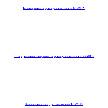
Тестер прочности ручки детской тележки GT-MH25
Тестер динамической прочности ручки детской коляски GT-MH26
Комплексный тестер детской кровати GT-MF01