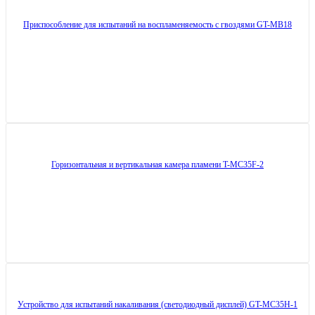
Приспособление для испытаний на воспламеняемость с гвоздями GT-MB18
Горизонтальная и вертикальная камера пламени T-MC35F-2
Устройство для испытаний накаливания (светодиодный дисплей) GT-MC35H-1