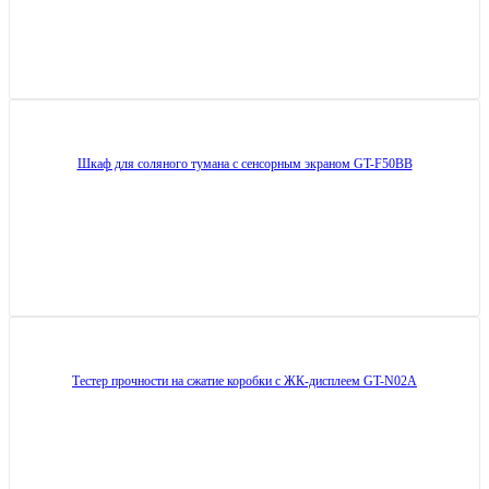
Шкаф для соляного тумана с сенсорным экраном GT-F50BB
Тестер прочности на сжатие коробки с ЖК-дисплеем GT-N02A