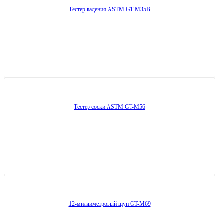
Тестер падения ASTM GT-M35B
Тестер соски ASTM GT-M56
12-миллиметровый щуп GT-M69