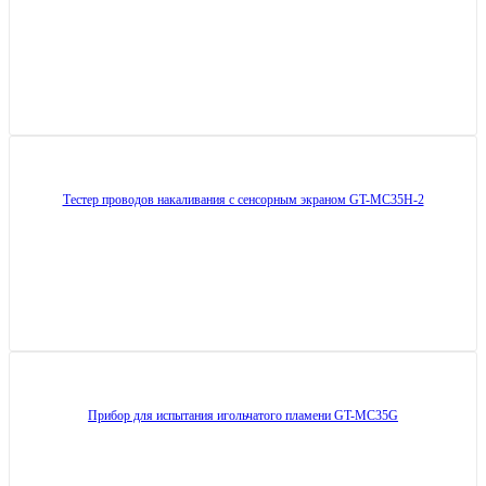
Тестер проводов накаливания с сенсорным экраном GT-MC35H-2
Прибор для испытания игольчатого пламени GT-MC35G