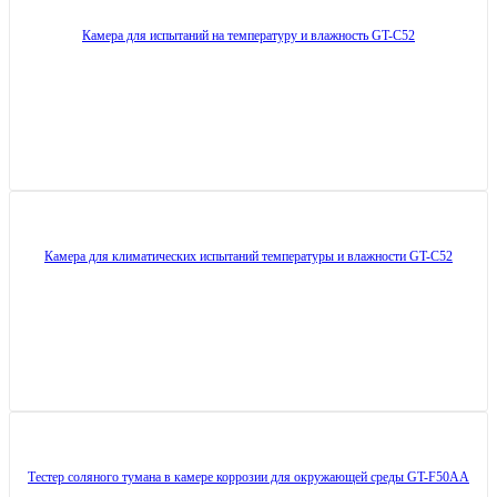
Камера для испытаний на температуру и влажность GT-C52
Камера для климатических испытаний температуры и влажности GT-C52
Тестер соляного тумана в камере коррозии для окружающей среды GT-F50AA