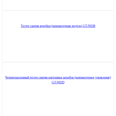
Тестер сжатия коробки (компьютерная модель) GT-N02B
Четырехколонный тестер сжатия картонных коробок (компьютерное управление)
GT-N02D