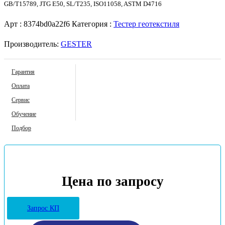
GB/T15789, JTG E50, SL/T235, ISO11058, ASTM D4716
Арт :
8374bd0a22f6
Категория :
Тестер геотекстиля
Производитель:
GESTER
Гарантия
Оплата
Сервис
Обучение
Подбор
Цена по запросу
Запрос КП