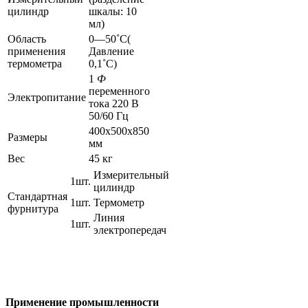
цилиндр
шкалы: 10
мл)
Область
0—50˚C(
применения
Давление
термометра
0,1˚C)
1
Ф
переменного
Электропитание
тока 220 В
50/60 Гц
400x500x850
Размеры
мм
Вес
45 кг
Измерительный
1шт.
цилиндр
Стандартная
1шт.
Термометр
фурнитура
Линия
1шт.
электропередач
Применение промышленности