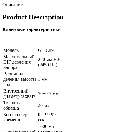
Описание
Product Description
Ключевые характеристики
Модель
GT-С89
Максимальный
250 мм H2O
DIF давления
(2450 Па)
напора
Величина
деления высоты
1 мм
воды
Внутренний
50±0,5 мм
диаметр захвата
Толщина
20 мм
образца
Контроллер
0—99,99
времени
сек.
1000 мл
Измерительный
(разделение