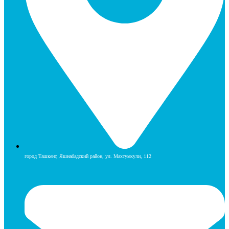
город Ташкент, Яшнабадский район, ул. Махтумкули, 112