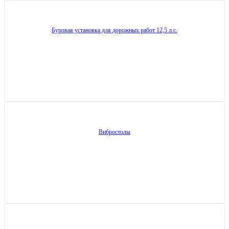
Буровая установка для дорожных работ 12,5 л.с.
Вибростолы