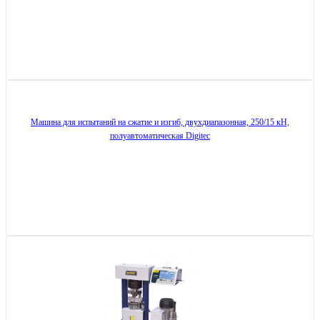
Машина для испытаний на сжатие и изгиб, двухдиапазонная, 250/15 кН,
полуавтоматическая Digitec