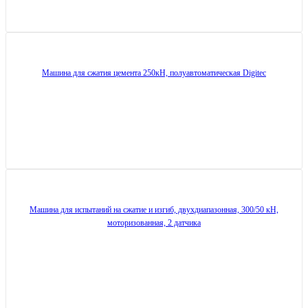
Машина для сжатия цемента 250кН, полуавтоматическая Digitec
Машина для испытаний на сжатие и изгиб, двухдиапазонная, 300/50 кН,
моторизованная, 2 датчика