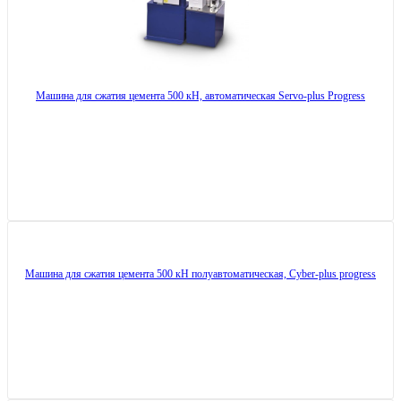
Машина для сжатия цемента 500 кН, автоматическая Servo-plus Progress
Машина для сжатия цемента 500 кН полуавтоматическая, Cyber-plus progress