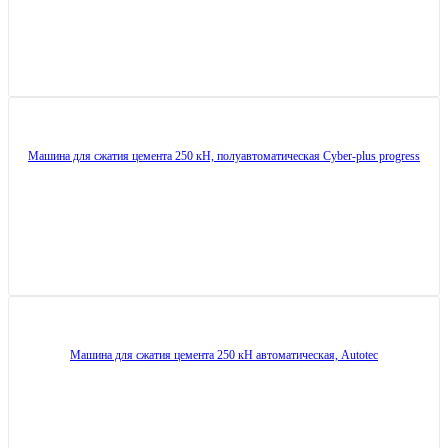
Машина для сжатия цемента 250 кН, полуавтоматическая Cyber-plus progress
Машина для сжатия цемента 250 кН автоматическая, Autotec