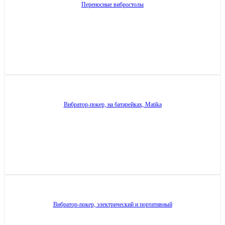
Переносные вибростолы
Вибратор-покер, на батарейках, Matika
Вибратор-покер, электрический и портативный