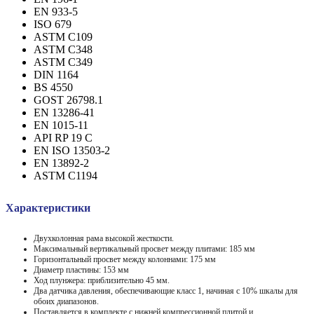
EN 933-5
ISO 679
ASTM C109
ASTM C348
ASTM C349
DIN 1164
BS 4550
GOST 26798.1
EN 13286-41
EN 1015-11
API RP 19 C
EN ISO 13503-2
EN 13892-2
ASTM C1194
Характеристики
Двухколонная рама высокой жесткости.
Максимальный вертикальный просвет между плитами: 185 мм
Горизонтальный просвет между колоннами: 175 мм
Диаметр пластины: 153 мм
Ход плунжера: приблизительно 45 мм.
Два датчика давления, обеспечивающие класс 1, начиная с 10% шкалы для
обоих диапазонов.
Поставляется в комплекте с нижней компрессионной плитой и