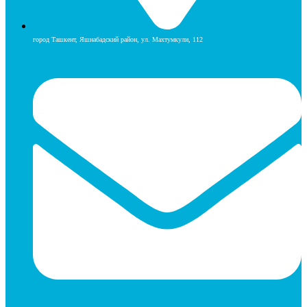
город Ташкент, Яшнабадский район, ул. Махтумкули, 112