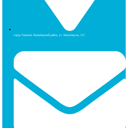
город Ташкент, Яшнабадский район, ул. Махтумкули, 112