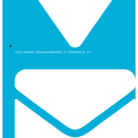
город Ташкент, Яшнабадский район, ул. Махтумкули, 112