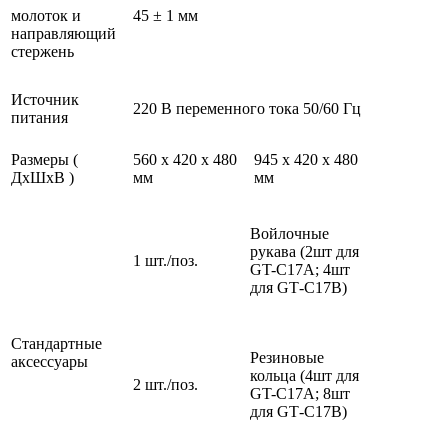
молоток и
45 ± 1 мм
направляющий
стержень
Источник
220 В переменного тока 50/60 Гц
питания
Размеры (
560 х 420 х 480
945 х 420 х 480
ДхШхВ )
мм
мм
Войлочные
рукава (2шт для
1 шт./поз.
GT-C17A; 4шт
для GТ-С17B)
Стандартные
Резиновые
аксессуары
кольца (4шт для
2 шт./поз.
GT-C17A; 8шт
для GТ-С17B)