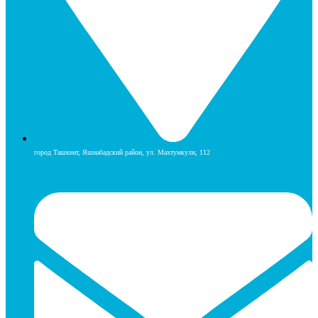
город Ташкент, Яшнабадский район, ул. Махтумкули, 112