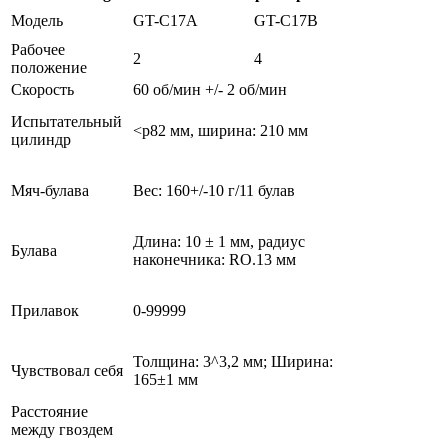
Модель
GT-C17А
GT-C17B
Рабочее
2
4
положение
Скорость
60 об/мин +/- 2 об/мин
Испытательный
<p82 мм, ширина: 210 мм
цилиндр
Мяч-булава
Вес: 160+/-10 г/11 булав
Длина: 10 ± 1 мм, радиус
Булава
наконечника: RO.13 мм
Прилавок
0-99999
Толщина: 3^3,2 мм; Ширина:
Чувствовал себя
165±1 мм
Расстояние
между гвоздем