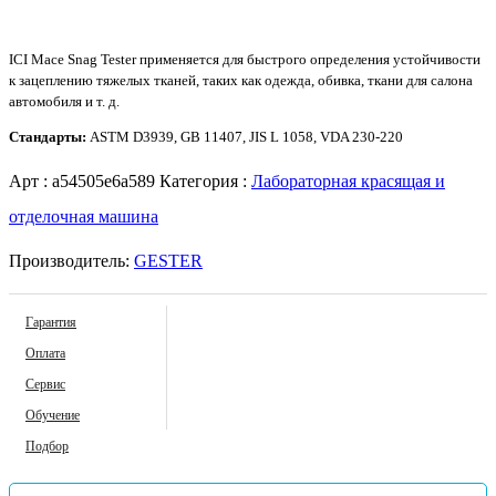
ICI Mace Snag Tester применяется для быстрого определения устойчивости
к зацеплению тяжелых тканей, таких как одежда, обивка, ткани для салона
автомобиля и т. д.
Стандарты:
ASTM D3939, GB 11407, JIS L 1058, VDA 230-220
Арт :
a54505e6a589
Категория :
Лабораторная красящая и
отделочная машина
Производитель:
GESTER
Гарантия
Оплата
Сервис
Обучение
Подбор