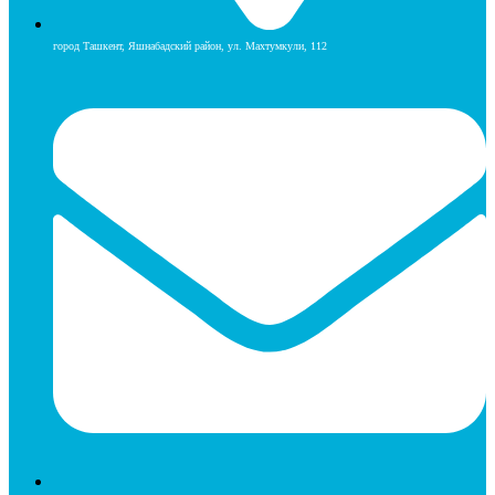
город Ташкент, Яшнабадский район, ул. Махтумкули, 112