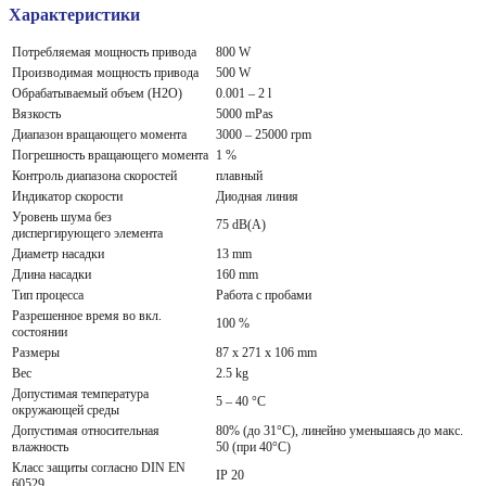
Характеристики
Потребляемая мощность привода
800 W
Производимая мощность привода
500 W
Обрабатываемый объем (H2O)
0.001 – 2 l
Вязкость
5000 mPas
Диапазон вращающего момента
3000 – 25000 rpm
Погрешность вращающего момента
1 %
Контроль диапазона скоростей
плавный
Индикатор скорости
Диодная линия
Уровень шума без
75 dB(A)
диспергирующего элемента
Диаметр насадки
13 mm
Длина насадки
160 mm
Тип процесса
Работа с пробами
Разрешенное время во вкл.
100 %
состоянии
Размеры
87 x 271 x 106 mm
Вес
2.5 kg
Допустимая температура
5 – 40 °C
окружающей среды
Допустимая относительная
80% (до 31°C), линейно уменьшаясь до макс.
влажность
50 (при 40°C)
Класс защиты согласно DIN EN
IP 20
60529