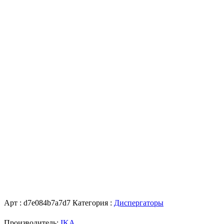
Арт :
d7e084b7a7d7
Категория :
Диспергаторы
Производитель:
IKA