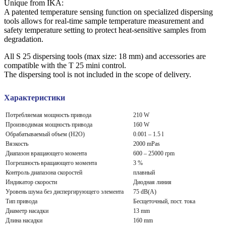
Unique from IKA:
A patented temperature sensing function on specialized dispersing
tools allows for real-time sample temperature measurement and
safety temperature setting to protect heat-sensitive samples from
degradation.
All S 25 dispersing tools (max size: 18 mm) and accessories are
compatible with the T 25 mini control.
The dispersing tool is not included in the scope of delivery.
Характеристики
Потребляемая мощность привода
210 W
Производимая мощность привода
160 W
Обрабатываемый объем (H2O)
0.001 – 1.5 l
Вязкость
2000 mPas
Диапазон вращающего момента
600 – 25000 rpm
Погрешность вращающего момента
3 %
Контроль диапазона скоростей
плавный
Индикатор скорости
Диодная линия
Уровень шума без диспергирующего элемента
75 dB(A)
Тип привода
Бесщеточный, пост. тока
Диаметр насадки
13 mm
Длина насадки
160 mm