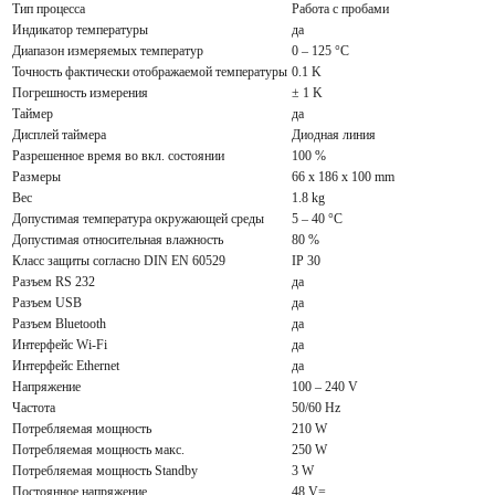
Тип процесса
Работа с пробами
Индикатор температуры
да
Диапазон измеряемых температур
0 – 125 °C
Точность фактически отображаемой температуры
0.1 K
Погрешность измерения
± 1 K
Таймер
да
Дисплей таймера
Диодная линия
Разрешенное время во вкл. состоянии
100 %
Размеры
66 x 186 x 100 mm
Вес
1.8 kg
Допустимая температура окружающей среды
5 – 40 °C
Допустимая относительная влажность
80 %
Класс защиты согласно DIN EN 60529
IP 30
Разъем RS 232
да
Разъем USB
да
Разъем Bluetooth
да
Интерфейс Wi-Fi
да
Интерфейс Ethernet
да
Напряжение
100 – 240 V
Частота
50/60 Hz
Потребляемая мощность
210 W
Потребляемая мощность макс.
250 W
Потребляемая мощность Standby
3 W
Постоянное напряжение
48 V=