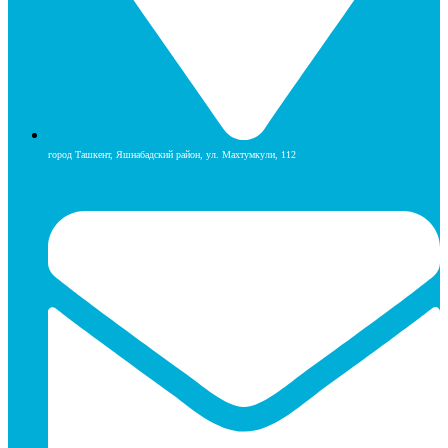
город Ташкент, Яшнабадский район, ул. Махтумкули, 112