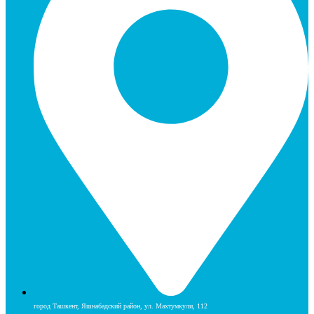
город Ташкент, Яшнабадский район, ул. Махтумкули, 112