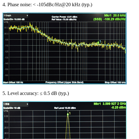
4. Phase noise: < -105dBc/Hz@20 kHz (typ.)
5. Level accuracy: ≤ 0.5 dB (typ.)