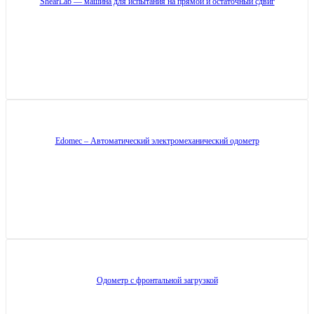
ShearLab — машина для испытания на прямой и остаточный сдвиг
Edomec – Автоматический электромеханический одометр
Одометр с фронтальной загрузкой