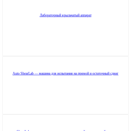
Лабораторный крыльчатый аппарат
Auto ShearLab — машина для испытания на прямой и остаточный сдвиг