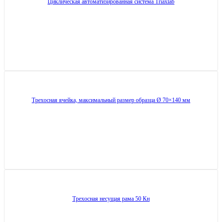
Циклическая автоматизированная система Triaxlab
Трехосная ячейка, максимальный размер образца Ø 70×140 мм
Трехосная несущая рама 50 Кн