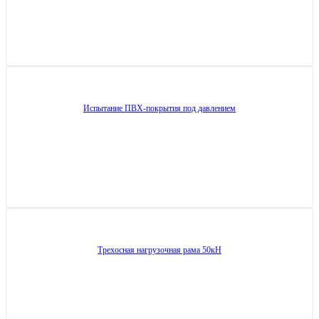
Испытание ПВХ-покрытия под давлением
Трехосная нагрузочная рама 50кН