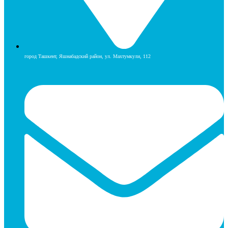
город Ташкент, Яшнабадский район, ул. Махтумкули, 112