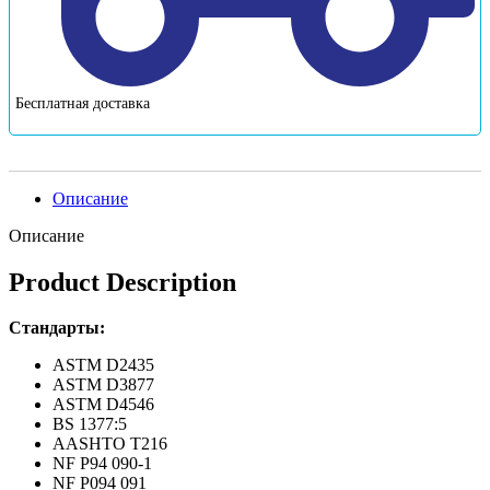
Бесплатная доставка
Описание
Описание
Product Description
Стандарты:
ASTM D2435
ASTM D3877
ASTM D4546
BS 1377:5
AASHTO T216
NF P94 090-1
NF P094 091