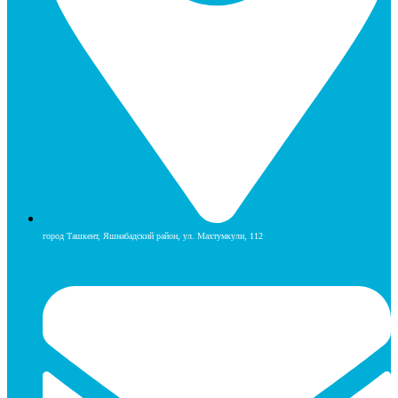
город Ташкент, Яшнабадский район, ул. Махтумкули, 112