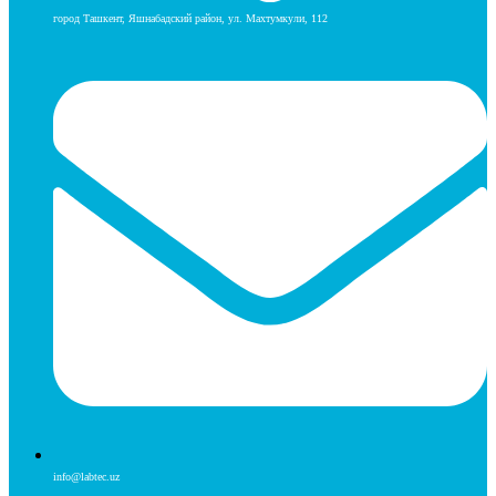
город Ташкент, Яшнабадский район, ул. Махтумкули, 112
info@labtec.uz