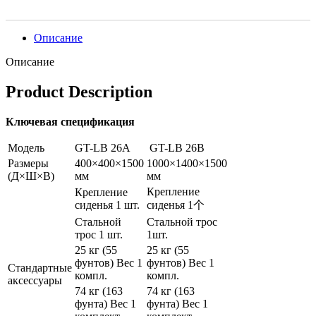
Описание
Описание
Product Description
Ключевая
спецификация
Модель
GT-LB 26А
GT-LB 26B
Размеры
400×400×1500
1000×1400×1500
(Д×Ш×В)
мм
мм
Крепление
Крепление
сиденья 1 шт.
сиденья 1个
Стальной
Стальной трос
трос 1 шт.
1шт.
25 кг (55
25 кг (55
фунтов) Вес 1
фунтов) Вес 1
Стандартные
компл.
компл.
аксессуары
74 кг (163
74 кг (163
фунта) Вес 1
фунта) Вес 1