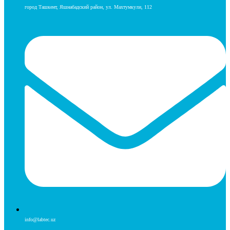
город Ташкент, Яшнабадский район, ул. Махтумкули, 112
info@labtec.uz