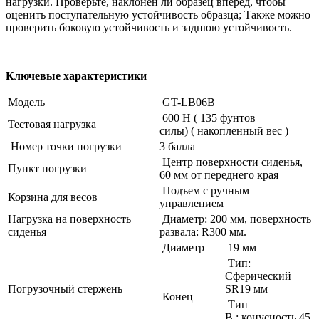
нагрузки. Проверьте, наклонен ли образец вперед, чтобы
оценить поступательную устойчивость образца; Также можно
проверить боковую устойчивость и заднюю устойчивость.
Ключевые характеристики
Модель
GT-LB06B
600 Н ( 135 фунтов
Тестовая нагрузка
силы) ( накопленный вес )
Номер точки погрузки
3 балла
Центр поверхности сиденья,
Пункт погрузки
60 мм от переднего края
Подъем с ручным
Корзина для весов
управлением
Нагрузка на поверхность
Диаметр: 200 мм, поверхность
сиденья
развала: R300 мм.
Диаметр
19 мм
Тип:
Сферический
Погрузочный стержень
SR19 мм
Конец
Тип
B : конусность 45