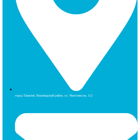
город Ташкент, Яшнабадский район, ул. Махтумкули, 112