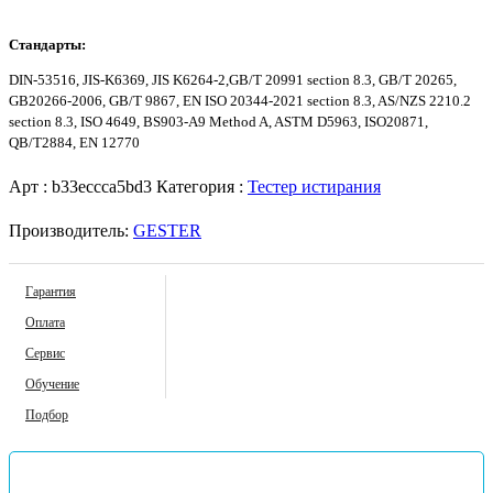
Стандарты:
DIN-53516, JIS-K6369, JIS K6264-2,GB/T 20991 section 8.3, GB/T 20265,
GB20266-2006, GB/T 9867, EN ISO 20344-2021 section 8.3, AS/NZS 2210.2
section 8.3, ISO 4649, BS903-A9 Method A, ASTM D5963, ISO20871,
QB/T2884, EN 12770
Арт :
b33eccca5bd3
Категория :
Тестер истирания
Производитель:
GESTER
Гарантия
Оплата
Сервис
Обучение
Подбор