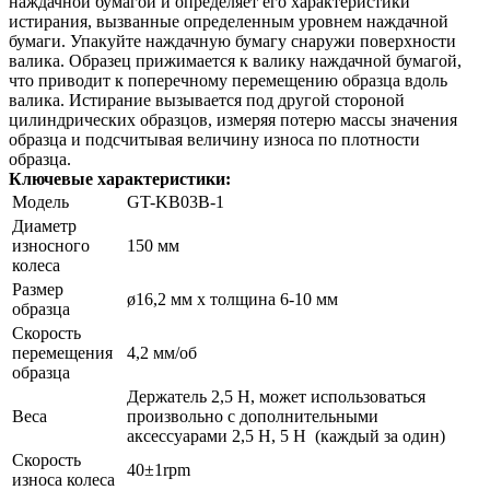
наждачной бумагой и определяет его характеристики
истирания, вызванные определенным уровнем наждачной
бумаги. Упакуйте наждачную бумагу снаружи поверхности
валика. Образец прижимается к валику наждачной бумагой,
что приводит к поперечному перемещению образца вдоль
валика. Истирание вызывается под другой стороной
цилиндрических образцов, измеряя потерю массы значения
образца и подсчитывая величину износа по плотности
образца.
Ключевые характеристики:
Модель
GT-KB03B-1
Диаметр
износного
150 мм
колеса
Размер
ø16,2 мм x толщина 6-10 мм
образца
Скорость
перемещения
4,2 мм/об
образца
Держатель 2,5 Н, может использоваться
Веса
произвольно с дополнительными
аксессуарами 2,5 Н, 5 Н (каждый за один)
Скорость
40±1rpm
износа колеса