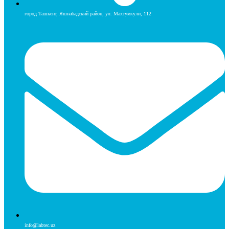
город Ташкент, Яшнабадский район, ул. Махтумкули, 112
info@labtec.uz