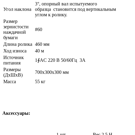
3°, опорный вал испытуемого
Угол наклона
образца становится под вертикальным
углом к ​​ролику.
Размер
зернистости
#60
наждачной
бумаги
Длина ролика
460 мм
Ход износа
40 м
Источник
1∮AC 220 В 50/60Гц 3А
питания
Размеры
700х300х300 мм
(ДхШхВ)
Масса
55 кг
Аксессуары:
1 шт.
Вес 2,5 Н