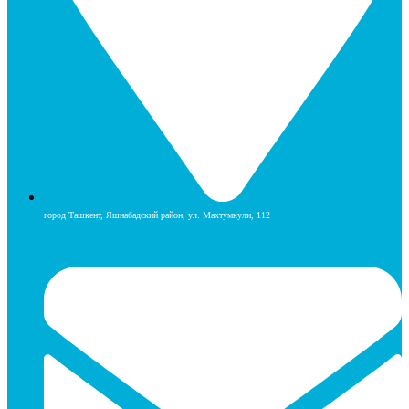
город Ташкент, Яшнабадский район, ул. Махтумкули, 112