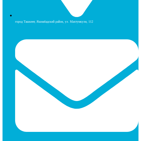
город Ташкент, Яшнабадский район, ул. Махтумкули, 112