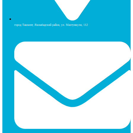
город Ташкент, Яшнабадский район, ул. Махтумкули, 112