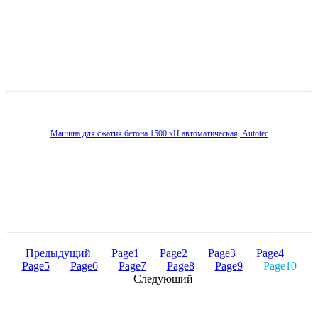
Машина для сжатия бетона 1500 кН автоматическая, Autotec
Предыдущий
Page
1
Page
2
Page
3
Page
4
Page
5
Page
6
Page
7
Page
8
Page
9
Page
10
Следующий