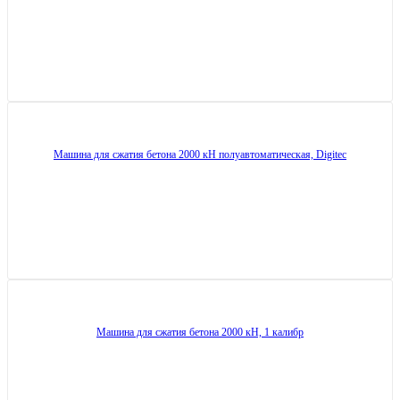
Машина для сжатия бетона 2000 кН полуавтоматическая, Digitec
Машина для сжатия бетона 2000 кН, 1 калибр