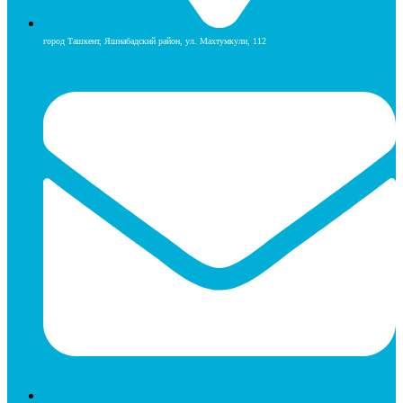
город Ташкент, Яшнабадский район, ул. Махтумкули, 112