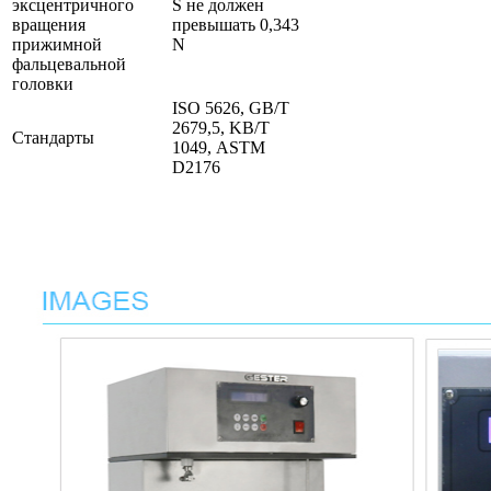
эксцентричного
S не должен
вращения
превышать 0,343
прижимной
N
фальцевальной
головки
ISО 5626, GB/Т
2679,5, KB/Т
Стандарты
1049, АSТМ
D2176