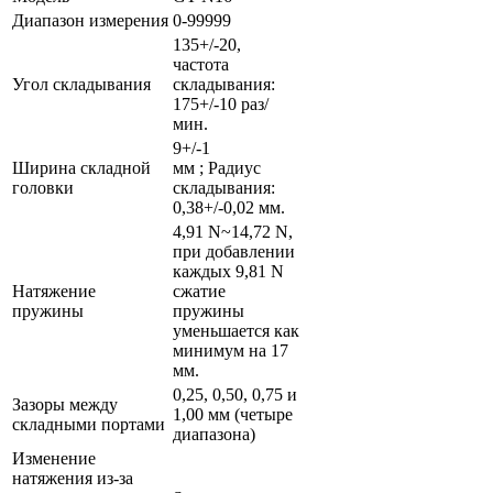
Диапазон измерения
0-99999
135+/-20,
частота
Угол складывания
складывания:
175+/-10 раз/
мин.
9+/-1
Ширина складной
мм ; Радиус
головки
складывания:
0,38+/-0,02 мм.
4,91 N~14,72 N,
при добавлении
каждых 9,81 N
Натяжение
сжатие
пружины
пружины
уменьшается как
минимум на 17
мм.
0,25, 0,50, 0,75 и
Зазоры между
1,00 мм (четыре
складными портами
диапазона)
Изменение
натяжения из-за