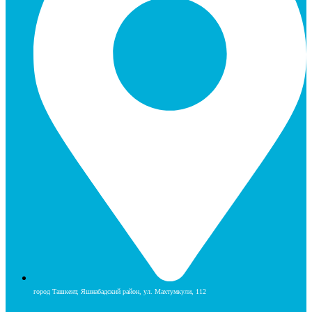
город Ташкент, Яшнабадский район, ул. Махтумкули, 112