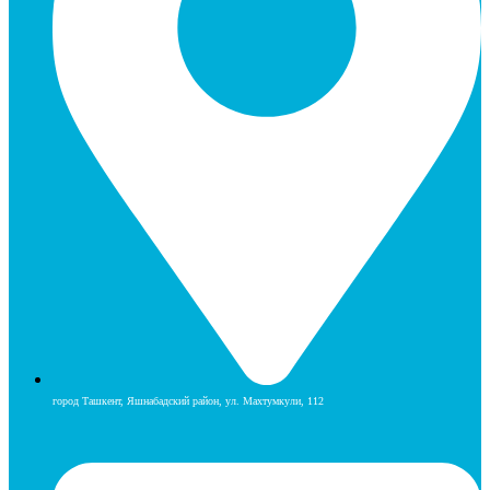
город Ташкент, Яшнабадский район, ул. Махтумкули, 112