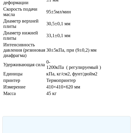
деформации
Скорость подачи
95±5мл/мин
масла
Диаметр верхней
30,5±0,1 мм
плиты
Диаметр нижней
33,1±0,1 мм
плиты
Интенсивность
давления (резиновая
30±5кПа, при (9±0,2) мм
диафрагма)
0-
Удерживающая сила
1200кПа ( регулируемый )
Единицы
кПа, кг/см2, фунт/дюйм2
принтер
Термопринтер
Измерение
410×410×620 мм
Масса
45 кг