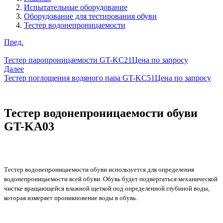
Испытательные оборудование
Оборудование для тестирования обуви
Тестер водонепроницаемости
Пред.
Тестер паропроницаемости GT-KC21
Цена по запросу
Далее
Тестер поглощения водяного пара GT-KC51
Цена по запросу
Тестер водонепроницаемости обуви
GT-KA03
Тестер водонепроницаемости обуви используется для определения
водонепроницаемости всей обуви. Обувь будет подвергаться механической
чистке вращающейся влажной щеткой под определенной глубиной воды,
которая измеряет проникновение воды в обувь.