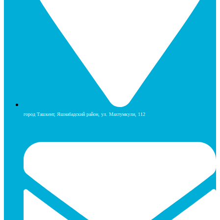
город Ташкент, Яшнабадский район, ул. Махтумкули, 112