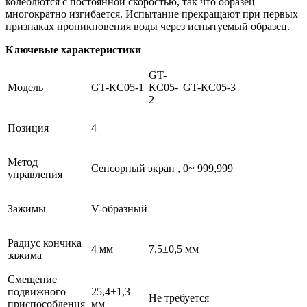
колеблются с постоянной скоростью, так что образец
многократно изгибается. Испытание прекращают при первых
признаках проникновения воды через испытуемый образец.
Ключевые характеристики
GT-
Модель
GT-КС05-1
КС05-
GT-КС05-3
2
Позиция
4
Метод
Сенсорный экран , 0~ 999,999
управления
Зажимы
V-образный
Радиус кончика
4 мм
7,5±0,5 мм
зажима
Смещение
подвижного
25,4±1,3
Не требуется
приспособления
мм