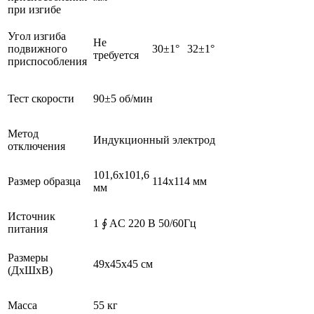
при изгибе
Угол изгиба
Не
подвижного
30±1°
32±1°
требуется
приспособления
Тест скорости
90±5 об/мин
Метод
Индукционный электрод
отключения
101,6х101,6
Размер образца
114х114 мм
мм
Источник
1 ∮ AC 220 В 50/60Гц
питания
Размеры
49x45x45 см
(ДхШхВ)
Масса
55 кг