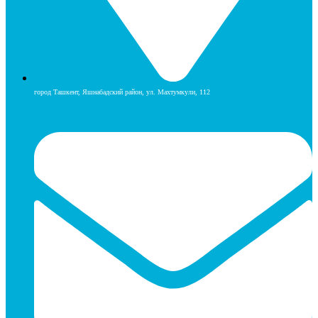
город Ташкент, Яшнабадский район, ул. Махтумкули, 112