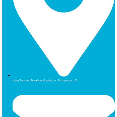
город Ташкент, Яшнабадский район, ул. Махтумкули, 112