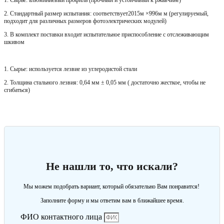
1. Сырье: алюминиевый профиль (прочный и устойчивый к ржавчине)
2. Стандартный размер испытания: соответствует2015м
×996
м м (регулируемый,
подходит для различных размеров фотоэлектрических модулей)
3. В комплект поставки входит испытательное приспособление
с отслеживающим
шкивом
1. Сырье: используется лезвие из углеродистой стали
2. Толщина стального лезвия: 0,64 мм
± 0,05
мм ( достаточно жесткое, чтобы не
сгибаться)
Не нашли то, что искали?
Мы можем подобрать вариант, который обязательно Вам понравится!
Заполните форму и мы ответим вам в ближайшее время.
ФИО контактного лица