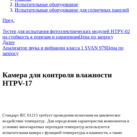
Испытательные оборудование
Испытательные оборудование для солнечных панелей
Пред.
Тестер для испытания фотоэлектрических модулей HTPV-02
на стойкость к порезам и царапинам
Цена по запросу
Далее
Анализатор звука и вибрации класса 1 SVAN 979
Цена по
запросу
Камера для контроля влажности
HTPV-17
Стандарт IEC 61215 требует
проведения
испытания
на циклическое
воздействие температур. Для определения характеристик компонентов в
условиях многократных перепадов температур используются
испытательная камера с функцией температуры и влажности, а также