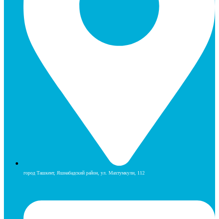
город Ташкент, Яшнабадский район, ул. Махтумкули, 112