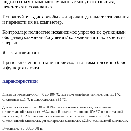
подключаться к компьютеру, данные могут сохраняться,
печататься и скачиваться.
Используйте U-диск, чтобы скопировать данные тестирования
и перенести их на компьютер.
Контроллер: полностью независимое управление функциями
обогрева/увлажнения/осушения/охлаждения и т. д., экономия
энергии
Язык: английский
При выключении питания происходит автоматический сброс
и функция памяти.
Характеристики
Диапазон температур: от -40 до 100
℃
,
при этом колебание температуры
≤
±1
℃
,
отклонение
≤
±1
℃
и однородность:
≤
±1
℃
;
Диапазон влажности: от 30 до 98% относительной влажности, отклонение
относительной влажности:
±3%
полной шкалы, отклонение 85
±2%
относительной
влажности, 90
±2%
относительной влажности, колебание влажности:
±2%
относительной влажности, равномерность влажности:
≤
2%
относительной влажности;
Электричество: 380В 50Гц;