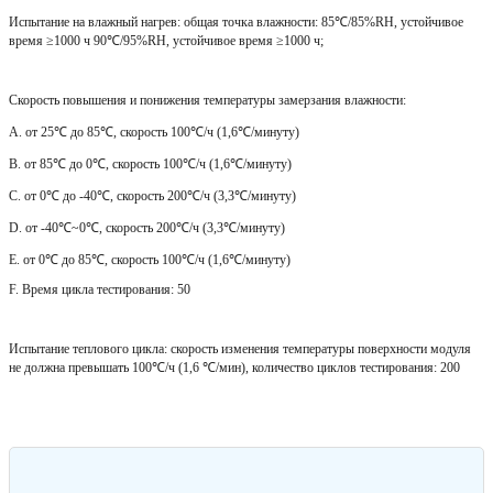
Испытание на влажный нагрев: общая точка влажности: 85
℃
/85%RH,
устойчивое
время
≥
1000
ч 90
℃
/95%RH,
устойчивое время
≥
1000
ч;
Скорость повышения и понижения температуры замерзания влажности:
A. от 25
℃
до 85
℃
,
скорость 100
℃
/
ч (1,6
℃
/
минуту)
B. от 85
℃
до 0
℃
,
скорость 100
℃
/
ч (1,6
℃
/
минуту)
C. от 0
℃
до -40
℃
,
скорость 200
℃
/
ч (3,3
℃
/
минуту)
D. от -40
℃
~0
℃
,
скорость 200
℃
/
ч (3,3
℃
/
минуту)
E. от 0
℃
до 85
℃
,
скорость 100
℃
/
ч (1,6
℃
/
минуту)
F. Время цикла тестирования: 50
Испытание теплового цикла: скорость изменения температуры поверхности модуля
не должна превышать 100
℃
/
ч (1,6
℃
/
мин), количество циклов тестирования: 200