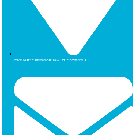
город Ташкент, Яшнабадский район, ул. Махтумкули, 112