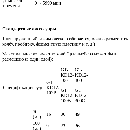
Диапазон
0 ～5999 мин.
времени
Стандартные аксессуары
1 шт. пружинный зажим (легко разбирается, можно разместить
колбу, пробирку, ферментную пластину и т. д.)
Максимальное количество колб Эрленмейера может быть
размещено (в один слой):
GT-
GT-
KD12-
KD12-
100
300
GT-
Спецификация судна
KD12-
GT-
GT-
103B
KD12-
KD12-
100B
300С
50
16
36
49
(мл)
100
9
23
36
(мл)