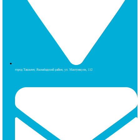
город Ташкент, Яшнабадский район, ул. Махтумкули, 112