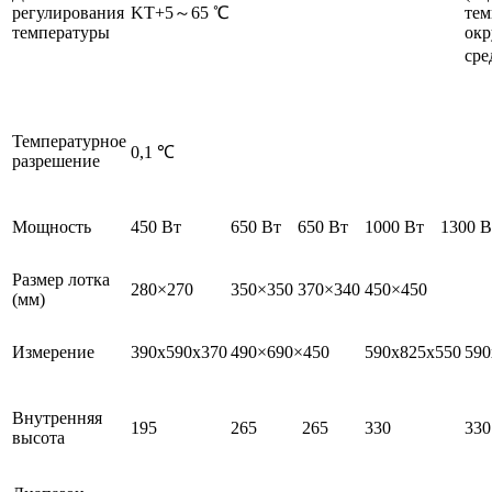
регулирования
KT+5～65 ℃
тем
температуры
ок
сре
Температурное
0,1 ℃
разрешение
Мощность
450 Вт
650 Вт
650 Вт
1000 Вт
1300 В
Размер лотка
280×270
350×350
370×340
450×450
(мм)
Измерение
390x590x370
490×690×450
590x825x550
590
Внутренняя
195
265
265
330
330
высота