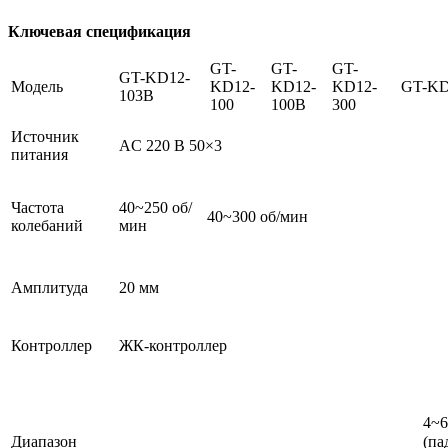
Ключевая спецификация
GT-
GT-
GT-
GT-KD12-
Модель
KD12-
KD12-
KD12-
GT-KD
103B
100
100B
300
Источник
AC 220 В 50×3
питания
Частота
40~250 об/
40~300 об/мин
колебаний
мин
Амплитуда
20 мм
Контроллер
ЖК-контроллер
4~
Диапазон
(па