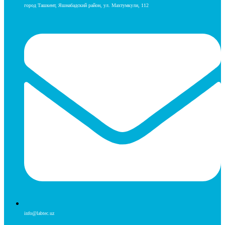
город Ташкент, Яшнабадский район, ул. Махтумкули, 112
info@labtec.uz