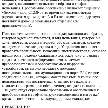
все даты, касающиеся испытания образца и графика
испытания. Программное обеспечение включает лицензию
«Servonet» мод. C123N, в то время как экстензометры
(предлагаются две модели: A и B) не входят в стандартную
поставку и должны заказываться отдельно (см.
принадлежности).
Пользователь может ввести список дат, касающихся образца,
который будет испытываться, и вид испытания, которое он
хочет провести: форма и возраст образца, размеры, среднее
ожидаемое значение разрыва и т. д. Устройство позволяет
проверять правильность показаний экстензометров и, если все
находится в пределах ожидаемых допусков, оно управляет
средним значением деформации, считываемым
преобразователями и обрабатываемым цифровым
устройством, затем оно передает с помощью
последовательного коммуникационного порта RJ (сетевое
соединение) на ПК, который может уже быть у конечного
пользователя или поставляться отдельно (не входит в
комплект программного обеспечения), все даты испытания.
Эти даты будут обработаны программным обеспечением и
преобразованы в график нагрузка/деформация и нагрузка/
время в соответствии с международными стандартами.
ПРИМЕЧАНИЕ: