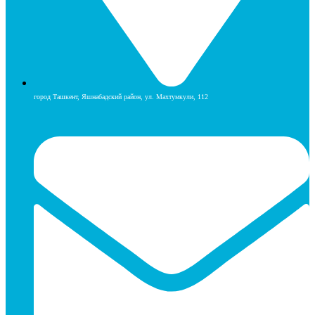
город Ташкент, Яшнабадский район, ул. Махтумкули, 112