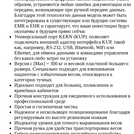
образом, устраняются любые ошибки документации или
передачи, возникающие при ручной передаче данных.
Благодаря этой технологии данная модель может быть
интегрирована в существующие или будущие системы
EMR и EHR и гарантирует, что ваши инвестиции будут
окупаемы в будущем прямо сейчас
Универсальный порт KERN (KUP): позволяет
подключать внешний адаптер интерфейса KUP, такой
как, например, RS-232, USB, Bluetooth, WiFi или
Ethernet, для обмена данными и командами управления
без каких-либо затрат на установку
Версия с [Max] = 300 кг и весовой пластиной большего
размера. Специально подходит для взвешивания
пациентов с избыточным весом, относящихся к
категории тучных
Идеально подходит для больниц, поликлиник и
врачебных кабинетов
Прочная конструкция для ежедневного использования в
профессиональной среде
Простая и гигиеничная чистка
Надежное и нескользящее позиционирование благодаря
регулируемым по высоте резиновым ножкам
Индикатор уровня для точного выравнивания весов
Прочная ручка для удобства транспортировки весов
Гибкое позиционирование дисплейного устройства,