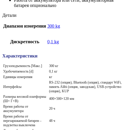
Работа от аккумулятора или сети, аккумуляторная
батарея опционально
Детали
Диапазон измерения
300 kg
Дискретность
0,1 kg
Характеристики
Грузоподъемность [Макс.]
300 кг
Удобочитаемость [d]
0,1 кг
Единицы измерения
кг
RS-232 (опция), Bluetooth (опция), стандарт WiFi,
Интерфейсы
память Alibi (опция, заводская), USB-устройство
(опция), KUP
Размеры весовой платформы
400×500×120 мм
(Ш× Г×В)
Время работы от
20 ч
аккумулятора
Время работы от
перезаряжаемой батареи –
48 ч
подсветка выключена