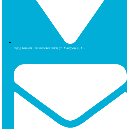
город Ташкент, Яшнабадский район, ул. Махтумкули, 112